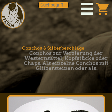
shopping_cart
Conchos & Silberbeschläge
Conchos zur Verzierung der
Westernsättel, Kopfstücke oder
Chaps. Als einzelne Conchos mit
Glitzersteinen oder als
komplette Conchosets für den
Westernsattel.
Mit etwas Geschick können die
meisten Conchos selbst an den
Lederartikeln oder
Westernsätteln festgeschraubt
werden.