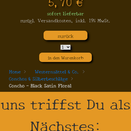
5,70 €
sofort lieferbar
zuzügl. Versandkosten, inkl. 19% MwSt.
zurück
in den Warenkorb
Home
>
Westernsättel & Co.
>
Conchos & Silberbeschläge
>
Concho - Black Satin Floral
uns triffst Du als
Nächstes: