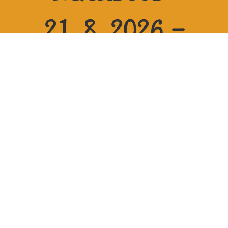
21.8.2026 -
23.8.2026 bei
Reitanlage
Zehren in 01665
Diera-Zehren
Nehm mit uns per