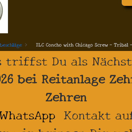
rbeschläge
>
ILC Concho with Chicago Screw - Tribal -
 triffst Du als Nächs
026 bei Reitanlage Zeh
Zehren
WhatsApp
Kontakt auf
r wir bringen Dir me