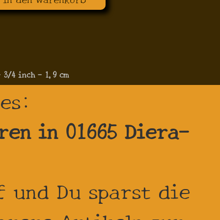
 3/4 inch - 1,9 cm
tes:
ren in 01665 Diera-
 und Du sparst die
hrere Artikeln zur