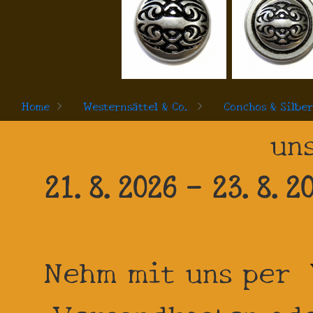
Home
>
Westernsättel & Co.
>
Conchos & Silbe
uns
21.8.2026 - 23.8.2
Nehm mit uns per
Versandkosten ode