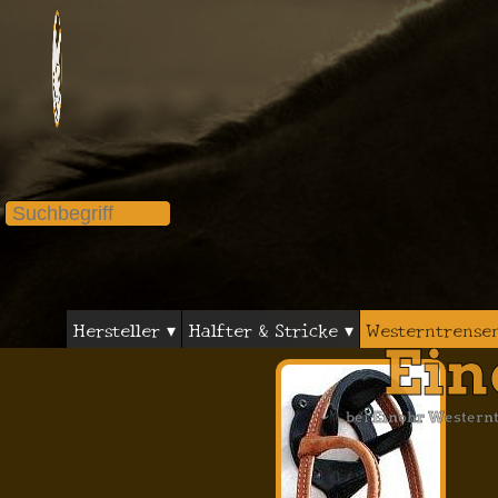
Hersteller ▾
Halfter & Stricke ▾
Westerntrense
Ein
bei Einohr Western