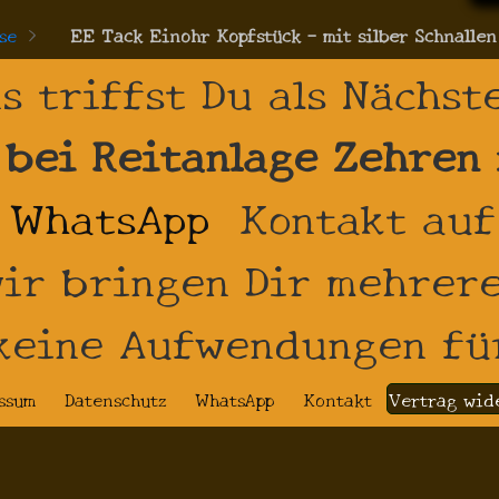
se
>
EE Tack Einohr Kopfstück - mit silber Schnallen
s triffst Du als Nächst
 bei Reitanlage Zehren
WhatsApp
Kontakt auf 
ir bringen Dir mehrere
 keine Aufwendungen fü
ssum
Datenschutz
WhatsApp
Kontakt
Vertrag wid