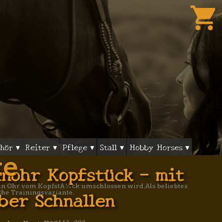
shopping_cart
hör ▾
Reiter ▾
Pflege ▾
Stall ▾
Hobby Horses ▾
ke
nohr Kopfstück - mit
ein Ohr vom KopfstÃ¼ck umschlossen wird.Als beliebtes
lber Schnallen
che Trainingsvariante.