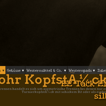
n ▾
Gebisse ▾
Westernsättel & Co. ▾
Westernpads ▾
Zube
ohr KopfstÃ¼c
EE Tack Ei
trensen handelt es sich um asymetrische Trensen bei denen nur 
si
TurnierkopfstÃ¼ck mit schickem Bit oder als einfa