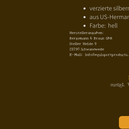
verzierte silbe
aus US-Herman
Farbe: hell
Herstellerangaben:
Bergemann & Braun GbR
Steller Heide 9
28790 Schwanewede
E-Mail: info@equisportproducts
zuzügl.