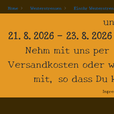
Home
>
Westerntrensen
>
Einohr Westerntren
un
21.8.2026 - 23.8.2026
Nehm mit uns per
Versandkosten oder w
mit, so dass Du
Impre