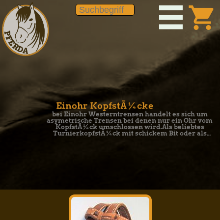
shopping_cart
Einohr KopfstÃ¼cke
bei Einohr Westerntrensen handelt es sich um
asymetrische Trensen bei denen nur ein Ohr vom
KopfstÃ¼ck umschlossen wird.Als beliebtes
TurnierkopfstÃ¼ck mit schickem Bit oder als
einfache Trainingsvariante.