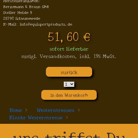
Herstellerangaben:
Bergemann & Braun GbR
Steller Heide 9
28790 Schwanewede
E-Mail: info@equisportproducts.de
51,60 €
sofort lieferbar
zuzügl. Versandkosten, inkl. 19% MwSt.
zurück
in den Warenkorb
Home
>
Westerntrensen
>
Einohr Westerntrense
>
uns triffst Du