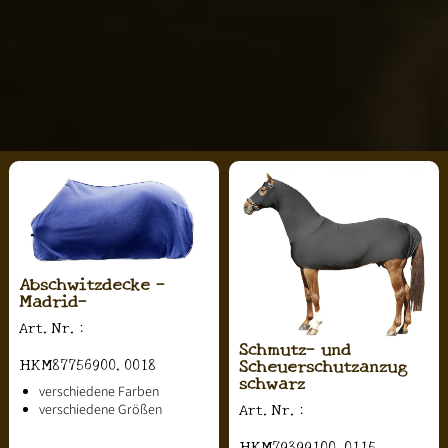
Abschwitzdecke -
Madrid-
Art.Nr.:
Schmutz- und
Scheuerschutzanzug
HKM87756900.0018
schwarz
verschiedene Farben
Art.Nr.:
verschiedene Größen
HKM79399100.0115