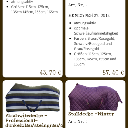
atmungsaktiv
Art.Nr.:
Größen: 115cm, 125cm,
135cm 145cm, 155cm, 165cm
HKM127952407.0018
atmungsaktiv
optimale
Schweißaufnahmefähigkeit
Farben: Braun/Rosegold,
Schwarz/Rosegold und
Grau/Rosegold
Größen: 115cm, 125cm,
135cm, 145cm, 155cm und
165cm
43.70 €
57.40 €
Stalldecke -Winter
Abschwitzdecke -
Professional-
Art.Nr.:
dunkelblau/steingrau/olivgrün