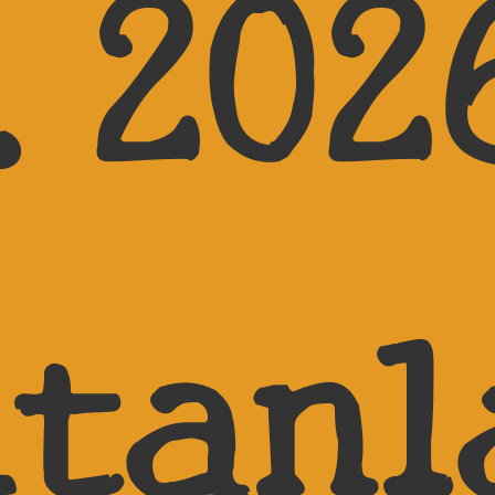
.202
itanl