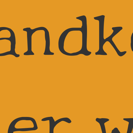
andk
der w