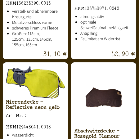
HKM136238390.0018
HKM133753971.0040
verstell- und abnehmbare
atmungsaktiv
Kreuzgurte
optimale
Metallverschluss vorne
Schweißaufnahmefähigkeit
schweres Premium Fleece
Antipilling
Größen: 115cm,
Fellimitat am Widerrist
125cm, 135cm, 145cm,
155cm, 165cm
31.10 €
52.90 €
Nierendecke -
Reflective neon gelb
Art.Nr.:
HKM129448041.0018
Abschwitzdecke -
Rosegold Glamour
wasserdicht