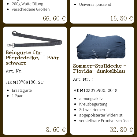
200g Wattefüllung
Universal passend
verschiedene Größen
65.60 €
16.80 €
Beingurte für
Pferdedecke, 1 Paar
schwarz
Sommer-Stalldecke -
Florida- dunkelblau
Art.Nr.:
Art.Nr.:
HKM10769100.ST
HKM103076900.0018
Ersatzgurte
1 Paar
atmungsaktiv
Kreuzbegurtung
Schweifriemen
abgepolsterter Widerrist
verstellbare Frontverschlüsse
8.60 €
32.80 €