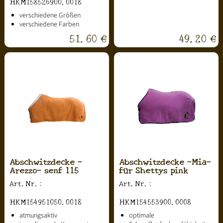
HKM158526900.0018
verschiedene Größen
verschiedene Farben
51.60 €
49.20 €
Abschwitzdecke -
Abschwitzdecke -Mia-
Arezzo- senf 115
für Shettys pink
Art.Nr.:
Art.Nr.:
HKM154951050.0018
HKM154553900.0008
atmungsaktiv
optimale