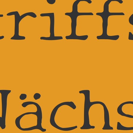
triff
Näch