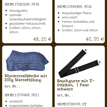
HKM117283296.0018
HKM117066900.0018
atmungsaktiv
doppelseitiger Fleece
optimale
extra weich
Schweißaufnahmefähigkeit
Farben: dunkelblau und
gepolsteter Halsausschnitt
Schwarz
Größen: 115cm, 125cm,
Größen: 115cm und 145cm
165cm
49.20 €
40.70 €
Winterstalldecke mit
200g Wattefüllung
Bauchgurte mit T-
Stücken, 1 Paar
Art.Nr.:
schwarz
HKM111776900.0021
Art.Nr.:
winddicht
HKM10799100.ST
eingearbeitete Gehfalten