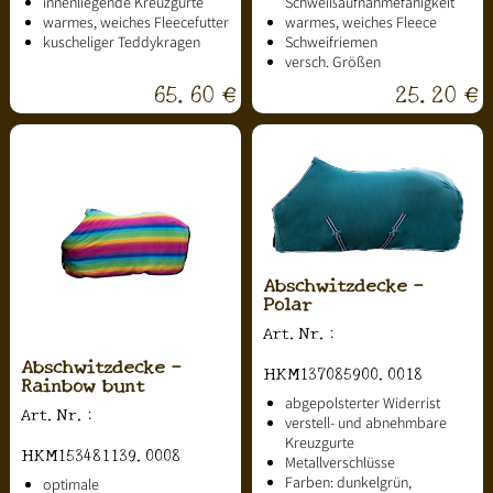
innenliegende Kreuzgurte
Schweißaufnahmefähigkeit
warmes, weiches Fleecefutter
warmes, weiches Fleece
kuscheliger Teddykragen
Schweifriemen
versch. Größen
65.60 €
25.20 €
Abschwitzdecke -
Polar
Art.Nr.:
Abschwitzdecke -
HKM137085900.0018
Rainbow bunt
abgepolsterter Widerrist
Art.Nr.:
verstell- und abnehmbare
Kreuzgurte
HKM153481139.0008
Metallverschlüsse
Farben: dunkelgrün,
optimale