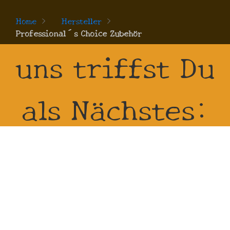
Home
>
Hersteller
>
Professional´s Choice Zubehör
uns triffst Du
als Nächstes:
21.8.2026 -
23.8.2026 bei