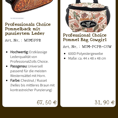
Professionals Choice
Pommelback mit
punziertem Leder
Professional Choice
Pommel Bag Cowgirl
Art.Nr.: WIM3PPB
Art.Nr.: WIM-PCPB-COW
Hochwertig:
Erstklassige
600D Polyestergewebe
Lederqualität von
Maße: ca. 44 x 48 x 48 cm
ProfessionalZolls Choice.
Passgenau:
Universell
passend für die meisten
Westernsättel mit Horn.
Farbe:
Chestnut / Russet
(helles bis mittleres Braun mit
kontrastreicher Punzierung)
67.50 €
31.90 €