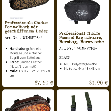
Professionals Choice
Pommelback mit
geschliffenem Leder
Professional Choice
Pommel Bag schwarz,
Art.Nr.: WIM3PPB-2
Hornbag, Horntasche
Art.Nr.: WIM-PCPB-
Handhabung:
Schnelle
Montage und einfacher
BLACK
Zugriff vom Sattel aus.
Farbe:
Sanded Leather
600D Polyestergewebe
(Natur/Braun matt)
Maße : ca 44 x 48 x 48 cm
Maße:
L x H x T ca 23 x 9 x 8
cm
67.50 €
31.90 €