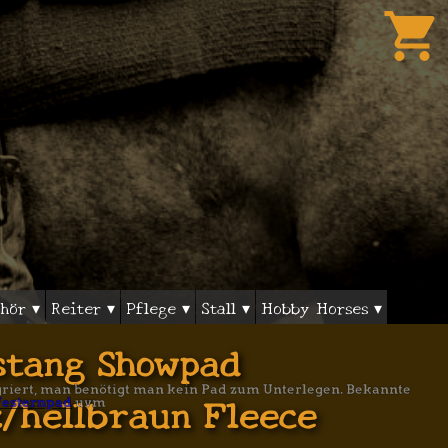
shopping_cart
hör ▾
Reiter ▾
Pflege ▾
Stall ▾
Hobby Horses ▾
stang Showpad
egriert, man benötigt man kein Pad zum Unterlegen. Bekannte
/hellbraun Fleece
esternpad
uvm