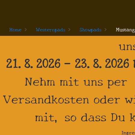
Home
>
Westernpads
>
Showpads
>
Mustang
un
21.8.2026 - 23.8.2026
Nehm mit uns per
Versandkosten oder w
mit, so dass Du
Impre