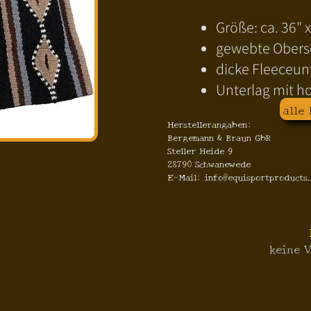
Größe: ca. 36" x
gewebte Oberse
dicke Fleeceun
Unterlag mit h
alle
Herstellerangaben:
Bergemann & Braun GbR
Steller Heide 9
28790 Schwanewede
E-Mail: info@equisportproducts
keine V