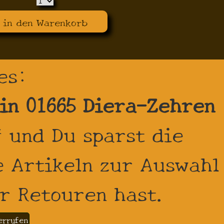
in den Warenkorb
es:
 in 01665 Diera-Zehren
 und Du sparst die
 Artikeln zur Auswahl
r Retouren hast.
errufen