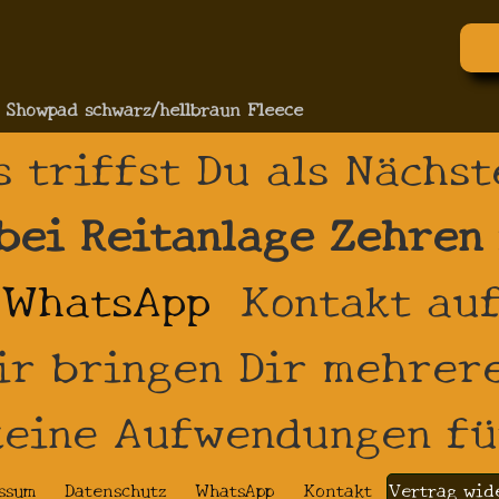
 Showpad schwarz/hellbraun Fleece
s triffst Du als Nächst
 bei Reitanlage Zehren
WhatsApp
Kontakt auf
ir bringen Dir mehrere
 keine Aufwendungen fü
ssum
Datenschutz
WhatsApp
Kontakt
Vertrag wid