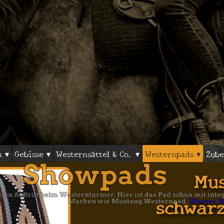
n ▾
Gebisse ▾
Westernsättel & Co. ▾
Westernpads ▾
Zube
Showpads
Mu
en Auftritt beim Westernturnier. Hier ist das Pad schon mit int
schwarz
Marken wie Mustang Westernpad,
Weaver W