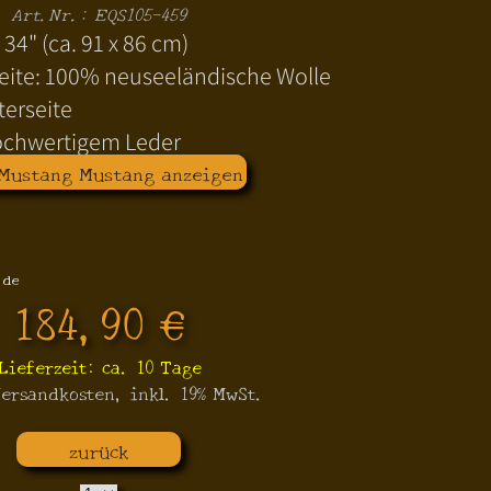
Art.Nr.: EQS105-459
 34" (ca. 91 x 86 cm)
ite: 100% neuseeländische Wolle
terseite
ochwertigem Leder
 Mustang Mustang anzeigen
.de
184,90 €
Lieferzeit: ca. 10 Tage
ersandkosten, inkl. 19% MwSt.
zurück