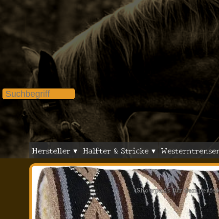
Hersteller ▾
Halfter & Stricke ▾
Westerntrense
Showpads für den perfekt