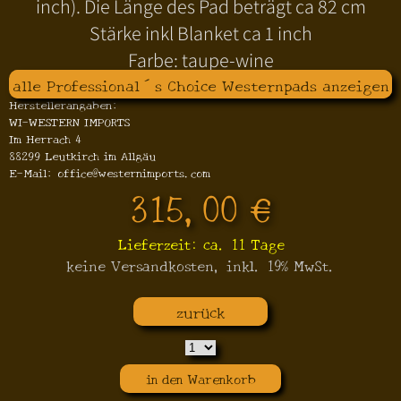
inch). Die Länge des Pad beträgt ca 82 cm
Stärke inkl Blanket ca 1 inch
Farbe: taupe-wine
alle Professional´s Choice Westernpads anzeigen
Herstellerangaben:
WI-WESTERN IMPORTS
Im Herrach 4
88299 Leutkirch im Allgäu
E-Mail: office@westernimports.com
315,00 €
Lieferzeit: ca. 11 Tage
keine Versandkosten, inkl. 19% MwSt.
zurück
in den Warenkorb