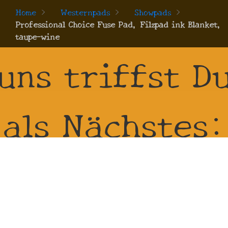
Home
>
Westernpads
>
Showpads
>
Professional Choice Fuse Pad, Filzpad ink Blanket,
taupe-wine
uns triffst D
als Nächstes:
21.8.2026 -
23.8.2026 bei