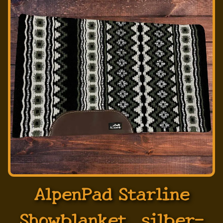
AlpenPad Starline
Showblanket, silber-