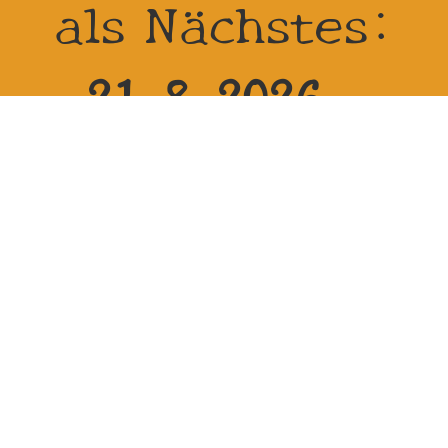
als Nächstes:
21.8.2026 -
23.8.2026 bei
Reitanlage
Zehren in 01665
Diera-Zehren