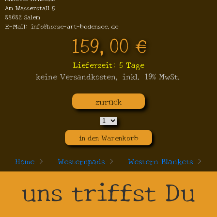
Am Wasserstall 5
88682 Salem
E-Mail: info@horse-art-bodensee.de
159,00 €
Lieferzeit: 5 Tage
keine Versandkosten, inkl. 19% MwSt.
zurück
in den Warenkorb
Home
>
Westernpads
>
Western Blankets
>
uns triffst Du