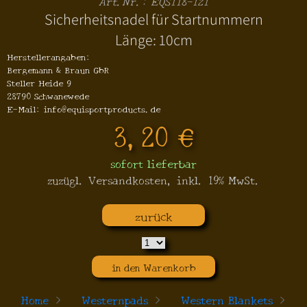
Art.Nr.: EQS118-121
Sicherheitsnadel für Startnummern
Länge: 10cm
Herstellerangaben:
Bergemann & Braun GbR
Steller Heide 9
28790 Schwanewede
E-Mail: info@equisportproducts.de
3,20 €
sofort lieferbar
zuzügl. Versandkosten, inkl. 19% MwSt.
zurück
in den Warenkorb
Home
>
Westernpads
>
Western Blankets
>