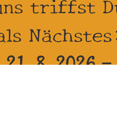
uns triffst D
als Nächstes
21.8.2026 -
23.8.2026 be