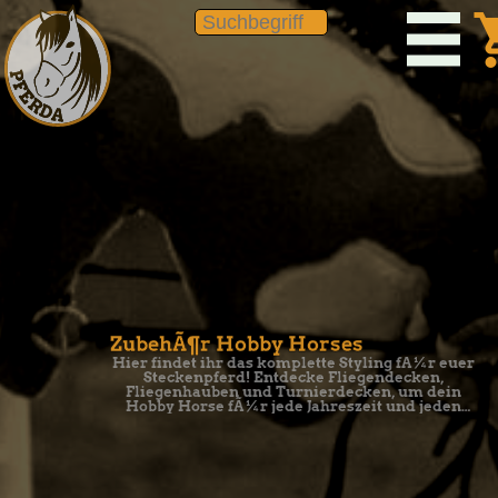
shopp
ZubehÃ¶r Hobby Horses
Hier findet ihr das komplette Styling fÃ¼r euer
Steckenpferd! Entdecke Fliegendecken,
Fliegenhauben und Turnierdecken, um dein
Hobby Horse fÃ¼r jede Jahreszeit und jeden
Auftritt perfekt auszustatten.