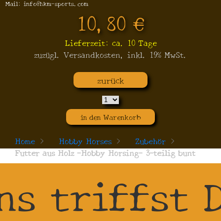
Mail: info@hkm-sports.com
10,80 €
Lieferzeit: ca. 10 Tage
zuzügl. Versandkosten, inkl. 19% MwSt.
zurück
in den Warenkorb
Home
>
Hobby Horses
>
Zubehör
>
Futter aus Holz -Hobby Horsing- 3-teilig bunt
ns triffst 