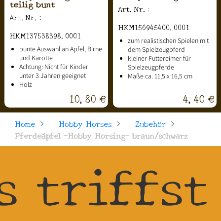
teilig bunt
Art.Nr.:
Art.Nr.:
HKM156945400.0001
HKM137538398.0001
zum realistischen Spielen mit
bunte Auswahl an Apfel, Birne
dem Spielzeugpferd
und Karotte
kleiner Futtereimer für
Achtung: Nicht für Kinder
Spielzeugpferde
unter 3 Jahren geeignet
Maße ca. 11,5 x 16,5 cm
Holz
10,80 €
4,40 €
Home
>
Hobby Horses
>
Zubehör
>
Pferdeäpfel -Hobby Horsing- braun/schwarz
s triffst