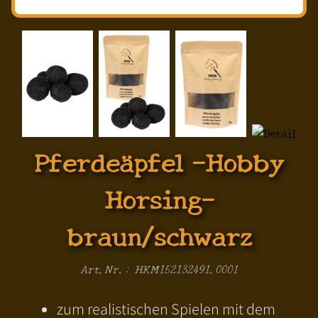
Pferdeäpfel -Hobby
Horsing-
braun/schwarz
Art.Nr.: HKM152132491.0001
zum realistischen Spielen mit dem