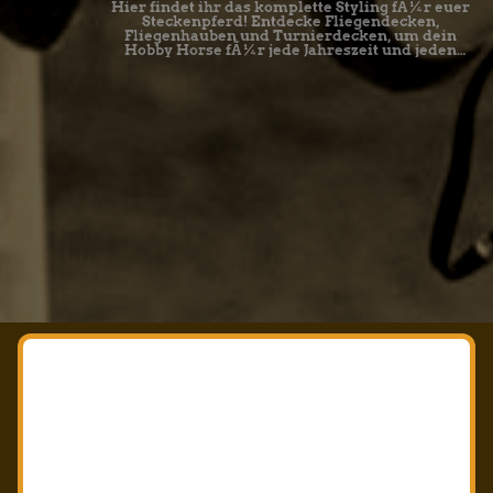
Hier findet ihr das komplette Styling fÃ¼r euer
Steckenpferd! Entdecke Fliegendecken,
Fliegenhauben und Turnierdecken, um dein
Hobby Horse fÃ¼r jede Jahreszeit und jeden
Auftritt perfekt auszustatten.