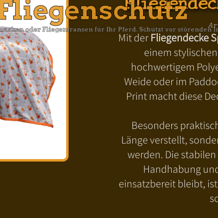
Fliegendec
Fliegenschutz
Ar
asken oder Fliegenfransen für Ihr Pferd. Schützt vor störenden 
Mit der
Fliegendecke S
einem stylischen
hochwertigem Polyes
Weide oder im Paddoc
Print macht diese D
Besonders praktisch
Länge verstellt, son
werden. Die stabilen
Handhabung und s
einsatzbereit bleibt, i
s