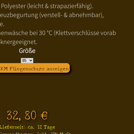
Polyester (leicht & strapazierfähig).
euzbegurtung (verstell- & abnehmbar),
e.
nwäsche bei 30 °C (Klettverschlüsse vorab
cknergeeignet.
Größe
HKM Fliegenschutz anzeigen
32,80 €
Lieferzeit: ca. 12 Tage
 Versandkosten, inkl. 19% MwSt.