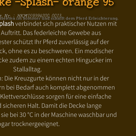
ke -Splash- orange 95
t.Nr.: HKM159394200.0013
Insekten im Sommer und schafft dem Pferd Erleichterung.
plash
verbindet sich praktischer Nutzen mit
 Auftritt. Das federleichte Gewebe aus
ter schützt Ihr Pferd zuverlässig auf der
k, ohne es zu beschweren. Ein modischer
ecke zudem zu einem echten Hingucker im
Stallalltag.
: Die Kreuzgurte können nicht nur in der
dern bei Bedarf auch komplett abgenommen
 Klettverschlüsse sorgen für eine einfache
icheren Halt. Damit die Decke lange
st sie bei 30 °C in der Maschine waschbar und
ogar trocknergeeignet.