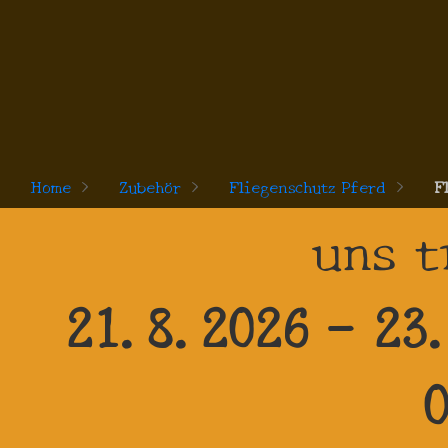
Home
>
Zubehör
>
Fliegenschutz Pferd
>
F
uns t
21.8.2026 - 23