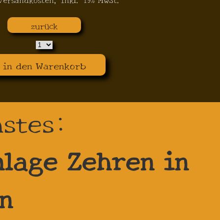
zurück
in den Warenkorb
hstes:
nlage Zehren in
n