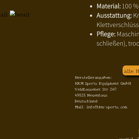
Material:
100 % 
Ausstattung:
Kr
Klettverschlüss
Pflege:
Maschine
schließen), tro
alle 
Herstellerangaben:
HKM Sports Equipment GmbH
Veldhausener Str 240
49828 Neuenhaus
Deutschland
Mail: info@hkm-sports.com
zuzügl.