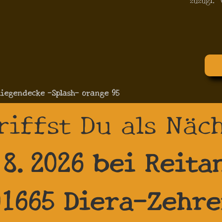
liegendecke -Splash- orange 95
riffst Du als Näc
.8.2026 bei Reita
01665 Diera-Zehre