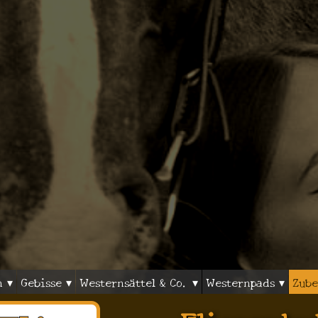
n ▾
Gebisse ▾
Westernsättel & Co. ▾
Westernpads ▾
Zube