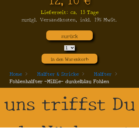
Lieferzeit: ca. 13 Tage
zuzügl. Versandkosten, inkl. 19% MwSt.
zurück
in den Warenkorb
Home
>
Halfter & Stricke
>
Halfter
>
Fohlenhalfter -Millie- dunkelblau Fohlen
uns triffst Du
als Nächstes: