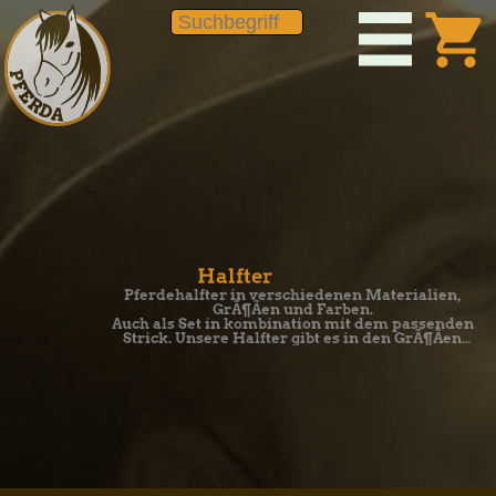
shopping_cart
Halfter
Pferdehalfter in verschiedenen Materialien,
GrÃ¶Ãen und Farben.
Auch als Set in kombination mit dem passenden
Strick. Unsere Halfter gibt es in den GrÃ¶Ãen
Shetty, Pony, Vollblut, Warmblut & Kaltblut.
ErhÃ¤ltlich auch mit PlÃ¼schpolsterung.