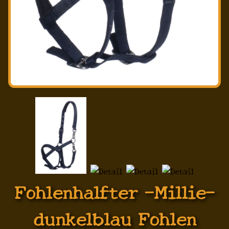
Fohlenhalfter -Millie-
dunkelblau Fohlen