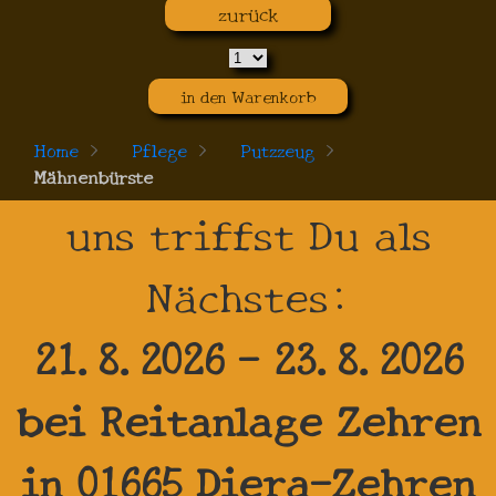
zurück
in den Warenkorb
Home
>
Pflege
>
Putzzeug
>
Mähnenbürste
uns triffst Du als
Nächstes:
21.8.2026 - 23.8.2026
bei Reitanlage Zehren
in 01665 Diera-Zehren