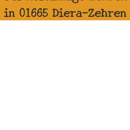
in 01665 Diera-Zehren
Nehm mit uns per
WhatsApp
Kontakt auf und Du
sparst die
Versandkosten oder
wir bringen Dir
mehrere Artikeln zur
Auswahl mit, so dass