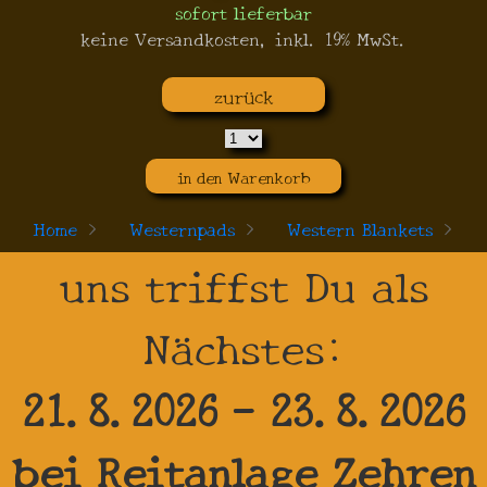
sofort lieferbar
keine Versandkosten, inkl. 19% MwSt.
zurück
in den Warenkorb
Home
>
Westernpads
>
Western Blankets
>
uns triffst Du als
Nächstes:
21.8.2026 - 23.8.2026
bei Reitanlage Zehren