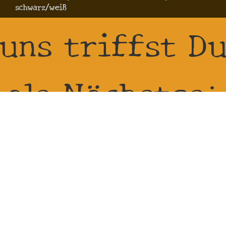
schwarz/weiß
uns triffst D
als Nächstes:
21.8.2026 -
23.8.2026 bei