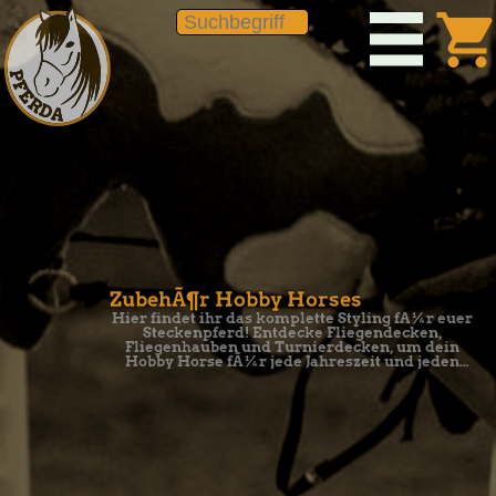
shopping_car
ZubehÃ¶r Hobby Horses
Hier findet ihr das komplette Styling fÃ¼r euer
Steckenpferd! Entdecke Fliegendecken,
Fliegenhauben und Turnierdecken, um dein
Hobby Horse fÃ¼r jede Jahreszeit und jeden
Auftritt perfekt auszustatten.