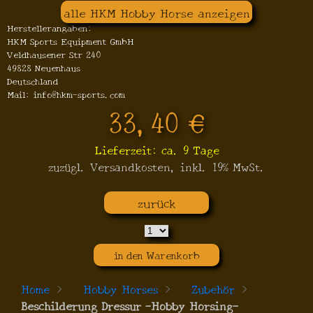
alle HKM Hobby Horse anzeigen
Herstellerangaben:
HKM Sports Equipment GmbH
Veldhausener Str 240
49828 Neuenhaus
Deutschland
Mail: info@hkm-sports.com
33,40 €
Lieferzeit: ca. 9 Tage
zuzügl. Versandkosten, inkl. 19% MwSt.
zurück
in den Warenkorb
Home
>
Hobby Horses
>
Zubehör
>
Beschilderung Dressur -Hobby Horsing-