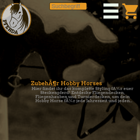
shopping_car
ZubehÃ¶r Hobby Horses
Hier findet ihr das komplette Styling fÃ¼r euer
Steckenpferd! Entdecke Fliegendecken,
Fliegenhauben und Turnierdecken, um dein
Hobby Horse fÃ¼r jede Jahreszeit und jeden
Auftritt perfekt auszustatten.