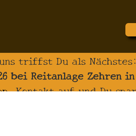
uns triffst Du als Nächstes
26 bei Reitanlage Zehren i
pp
Kontakt auf und Du spar
rere Artikeln zur Auswahl m
wendungen für Retouren h
ssum
Datenschutz
WhatsApp
Kontakt
Vertrag wid