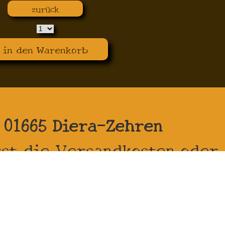
zurück
in den Warenkorb
:
n 01665 Diera-Zehren
st die Versandkosten oder
it, so dass Du keine
ast.
errufen