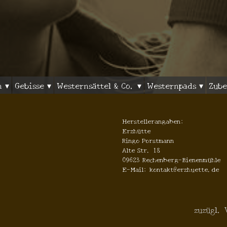
n ▾
Gebisse ▾
Westernsättel & Co. ▾
Westernpads ▾
Zube
Herstellerangaben:
Erzhütte
Ringo Porstmann
Alte Str. 18
09623 Rechenberg-Bienenmühle
E-Mail: kontakt@erzhuette.de
zuzügl.