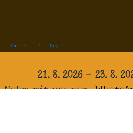
Home
>
>
Neu
>
21.8.2026 - 23.8.20
Nehm mit uns per
WhatsA
wir bringen Dir meh
Auf
Impre