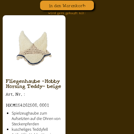
in den Warenkorb
wird gern gekauft mit:
Fliegenhaube -Hobby
Horsing Teddy- beige
Art.Nr.:
HKM154262500.0001
Spielzeughaube zum
Aufsetzten auf die Ohren von
Steckenpferden
kuscheliges Teddyfell