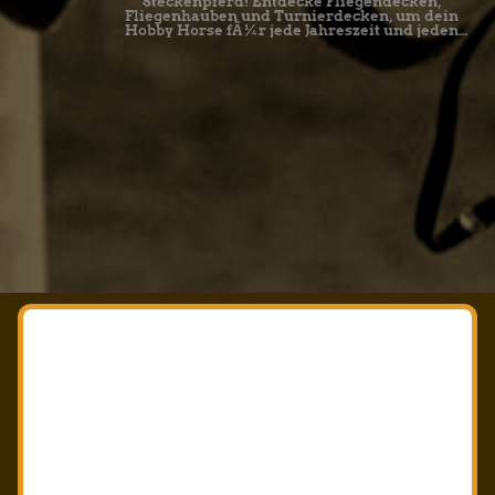
Steckenpferd! Entdecke Fliegendecken,
Fliegenhauben und Turnierdecken, um dein
Hobby Horse fÃ¼r jede Jahreszeit und jeden
Auftritt perfekt auszustatten.