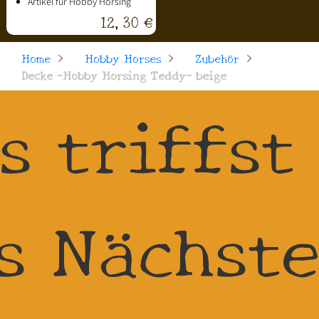
Artikel für Hobby Horsing
12,30 €
Home
>
Hobby Horses
>
Zubehör
>
Decke -Hobby Horsing Teddy- beige
s triffst
ls Nächste