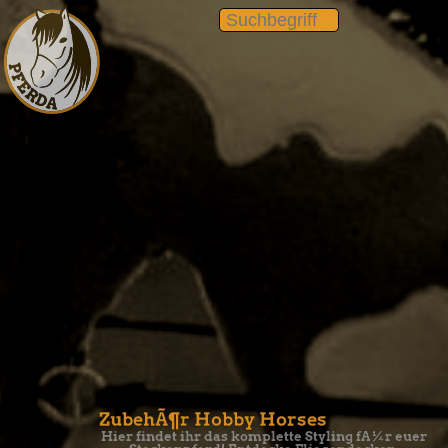
ZubehÃ¶r Hobby Horses
Hier findet ihr das komplette Styling fÃ¼r euer