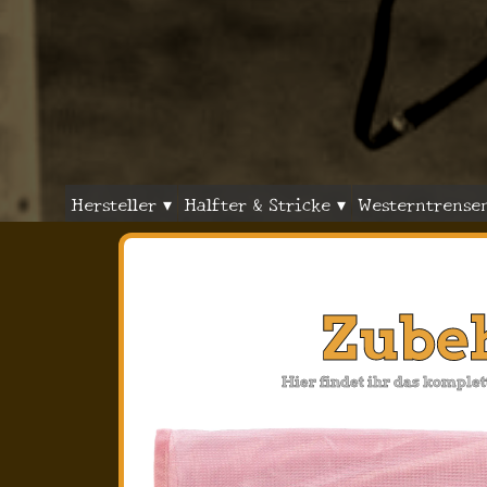
Hersteller ▾
Halfter & Stricke ▾
Westerntrense
Zube
Hier findet ihr das komple