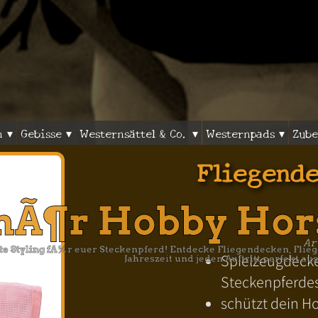
n ▾
Gebisse ▾
Westernsättel & Co. ▾
Westernpads ▾
Zube
Fliegend
hÃ¶r Hobby Hor
Ar
tte Styling fÃ¼r euer Steckenpferd! Entdecke Fliegendecken, Fl
Spielzeugdeck
Jahreszeit und jeden Auftritt perfekt aus
Steckenpferde
schützt dein H