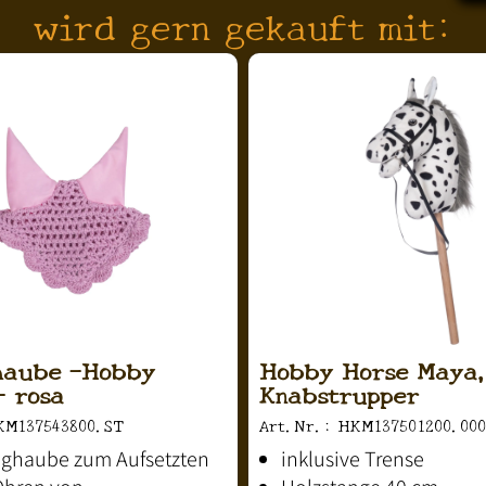
wird gern gekauft mit:
haube -Hobby
Hobby Horse Maya
- rosa
Knabstrupper
KM137543800.ST
Art.Nr.: HKM137501200.000
ughaube zum Aufsetzten
inklusive Trense