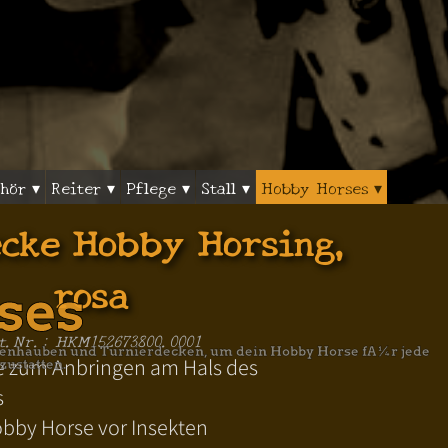
hör ▾
Reiter ▾
Pflege ▾
Stall ▾
Hobby Horses ▾
ecke Hobby Horsing,
rosa
ses
t.Nr.: HKM152673800.0001
iegenhauben und Turnierdecken, um dein Hobby Horse fÃ¼r jede
e zum Anbringen am Hals des
zustatten.
s
obby Horse vor Insekten