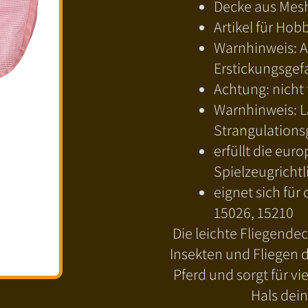
Decke aus Mes
Artikel für Hob
Warnhinweis: Ac
Erstickungsgef
Achtung: nicht
Warnhinweis: L
Strangulations
erfüllt die eu
Spielzeugrichtl
eignet sich für
15026, 15210
Die leichte Fliegende
Insekten und Fliegen 
Pferd und sorgt für vi
Hals dei