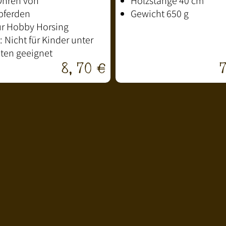
Ohren von
Holzstange 40 cm
pferden
Gewicht 650 g
für Hobby Horsing
 Nicht für Kinder unter
ten geeignet
8,70 €