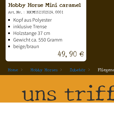
Hobby Horse Mini caramel
Art.Nr.: HKM152102524.0001
Kopf aus Polyester
inklusive Trense
Holzstange 37 cm
Gewicht ca. 550 Gramm
beige/braun
49,90 €
Home
>
Hobby Horses
>
Zubehör
>
Fliegen
uns trif