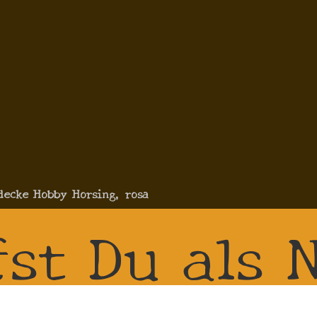
decke Hobby Horsing, rosa
fst Du als 