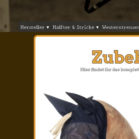
Hersteller ▾
Halfter & Stricke ▾
Westerntrense
Zube
Hier findet ihr das komple