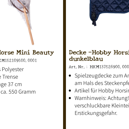
orse Mini Beauty
Decke -Hobby Hors
dunkelblau
KM152109500.0001
Art.Nr.: HKM137526900.000
 Polyester
Spielzeugdecke zum A
e Trense
am Hals des Steckenpf
nge 37 cm
Artikel für Hobby Horsi
 ca. 550 Gramm
Warnhinweis: Achtung!
verschluckbare Kleintei
Erstickungsgefahr.