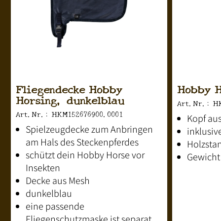
Fliegendecke Hobby
Hobby H
Horsing, dunkelblau
Art.Nr.: H
Art.Nr.: HKM152676900.0001
Kopf aus
Spielzeugdecke zum Anbringen
inklusiv
am Hals des Steckenpferdes
Holzsta
schützt dein Hobby Horse vor
Gewicht
Insekten
Decke aus Mesh
dunkelblau
eine passende
Fliegenschutzmaske ist separat