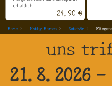
erhältlich
24,90 €
Home
>
Hobby Horses
>
Zubehör
>
Fliegen
uns tri
21.8.2026 -
Zehren 