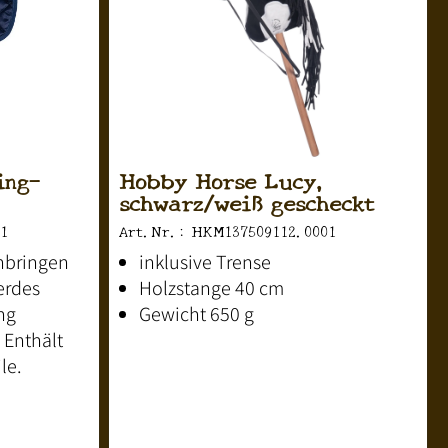
ing-
Hobby Horse Lucy,
schwarz/weiß gescheckt
1
Art.Nr.: HKM137509112.0001
nbringen
inklusive Trense
erdes
Holzstange 40 cm
ng
Gewicht 650 g
 Enthält
le.