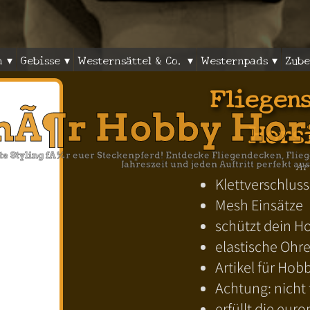
n ▾
Gebisse ▾
Westernsättel & Co. ▾
Westernpads ▾
Zube
Fliegen
hÃ¶r Hobby Hor
Hors
tte Styling fÃ¼r euer Steckenpferd! Entdecke Fliegendecken, Fl
Ar
Jahreszeit und jeden Auftritt perfekt aus
Klettverschluss
Mesh Einsätze
schützt dein H
elastische Ohr
Artikel für Hob
Achtung: nicht
erfüllt die eu