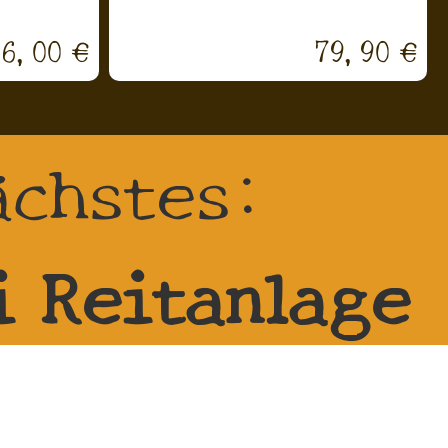
16,00 €
79,90 €
ächstes:
i Reitanlage
a-Zehren