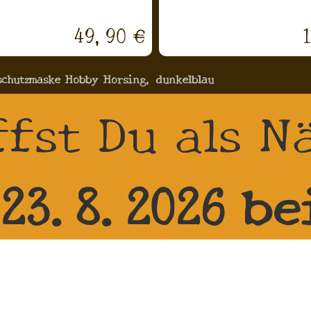
49,90 €
schutzmaske Hobby Horsing, dunkelblau
ffst Du als N
 23.8.2026 be
in 01665 Dier