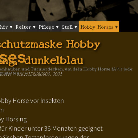
hör ▾
Reiter ▾
Pflege ▾
Stall ▾
Hobby Horses ▾
schutzmaske Hobby
ses
ing, dunkelblau
iegenhauben und Turnierdecken, um dein Hobby Horse fÃ¼r jede
t.Nr.: HKM152686900.0001
zustatten.
obby Horse vor Insekten
en
by Horsing
 für Kinder unter 36 Monaten geeignet
ropäischen Testanforderungen der