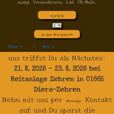
zuzügl. Versandkosten, inkl. 19% MwSt.
zurück
in den Warenkorb
Home
>
>
Neu
>
uns triffst Du als Nächstes:
21.8.2026 - 23.8.2026 bei
Reitanlage Zehren in 01665
Diera-Zehren
Nehm mit uns per
Kontakt
WhatsApp
auf und Du sparst die