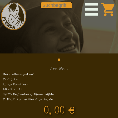
shopping_cart
Art.Nr.:
Herstellerangaben:
Erzhütte
Ringo Porstmann
Alte Str. 18
09623 Rechenberg-Bienenmühle
E-Mail: kontakt@erzhuette.de
0,00 €