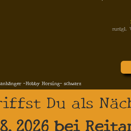
zuzügl.
anhänger -Hobby Horsing- schwarz
riffst Du als Näc
.8.2026 bei Reita