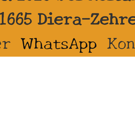
1665 Diera-Zehr
er
WhatsApp
Kon
sandkosten oder 
ln zur Auswahl 
endungen für Ret
ssum
Datenschutz
WhatsApp
Kontakt
Vertrag wid