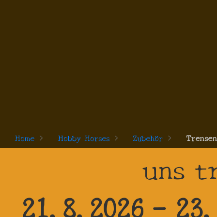
Home
>
Hobby Horses
>
Zubehör
>
Trensen
uns t
21.8.2026 - 23