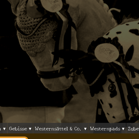
n ▾
Gebisse ▾
Westernsättel & Co. ▾
Westernpads ▾
Zube