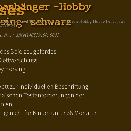
nanhänger -Hobby
ses
sing- schwarz
iegenhauben und Turnierdecken, um dein Hobby Horse fÃ¼r jede
zustatten.
t.Nr.: HKM146819100.0001
des Spielzeugpferdes
lettverschluss
by Horsing
tt zur individuellen Beschriftung
ropäischen Testanforderungen der
inien
ng: nicht für Kinder unter 36 Monaten