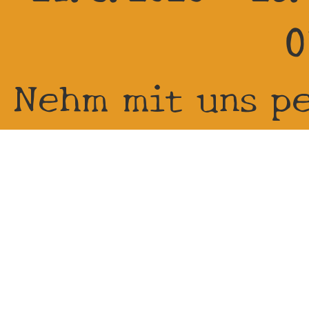
0
Nehm mit uns p
sparst die Ver
mehrere Artike
keine Aufw
Impre