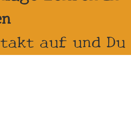
en
takt auf und Du
wir bringen Dir
mit, so dass Du
ouren hast.
errufen