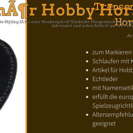
Trense
hÃ¶r Hobby Hor
Hor
tte Styling fÃ¼r euer Steckenpferd! Entdecke Fliegendecken, Fl
Jahreszeit und jeden Auftritt perfekt aus
Ar
zum Markieren 
Schlaufen mit K
Artikel für Hob
Echtleder
mit Namensetike
erfüllt die eu
Spielzeugrichtl
Altersempfehlu
geeignet