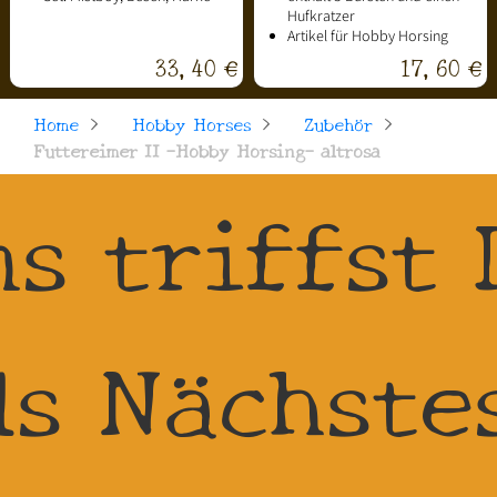
Hufkratzer
Artikel für Hobby Horsing
33,40 €
17,60 €
Home
>
Hobby Horses
>
Zubehör
>
Futtereimer II -Hobby Horsing- altrosa
ns triffst 
ls Nächste