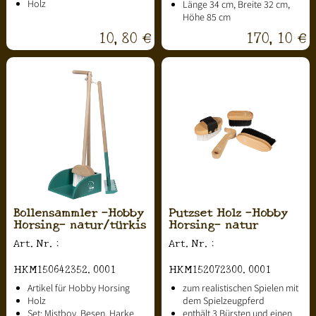
Holz
Länge 34 cm, Breite 32 cm,
Höhe 85 cm
10,80 €
170,10 €
Bollensammler -Hobby
Putzset Holz -Hobby
Horsing- natur/türkis
Horsing- natur
Art.Nr.:
Art.Nr.:
HKM150642352.0001
HKM152072300.0001
Artikel für Hobby Horsing
zum realistischen Spielen mit
Holz
dem Spielzeugpferd
Set: Mistboy, Besen, Harke
enthält 3 Bürsten und einen